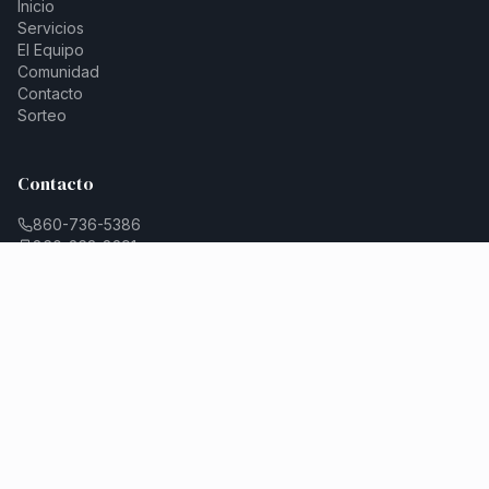
Inicio
Servicios
El Equipo
Comunidad
Contacto
Sorteo
Contacto
860-736-5386
860-263-8291
contact@cornerstonecounselingct.com
Conéctate
Déjanos una Reseña
Únete a Nuestro Equipo